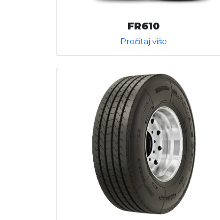
FR610
Pročitaj više