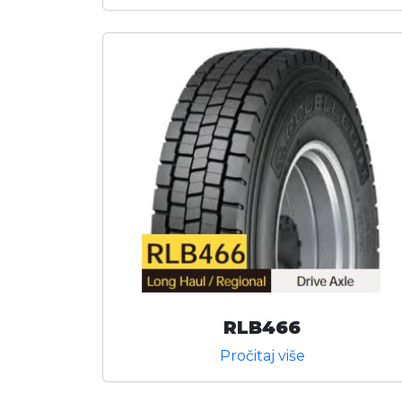
RLB466
Pročitaj više