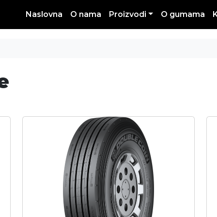
Naslovna
O nama
Proizvodi
O gumama
e