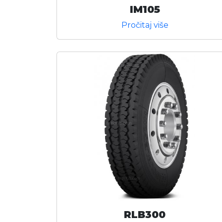
IM105
Pročitaj više
RLB300