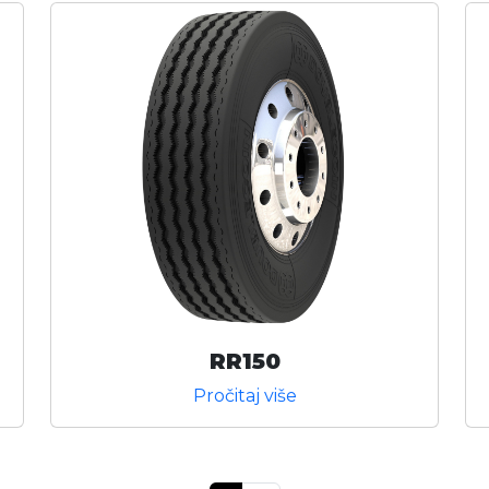
RR150
Pročitaj više