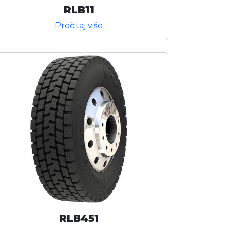
RLB11
Pročitaj više
RLB451