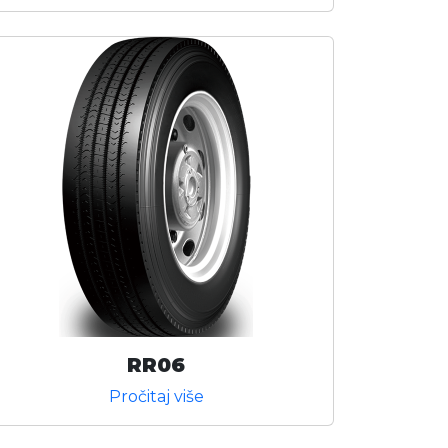
RR06
Pročitaj više