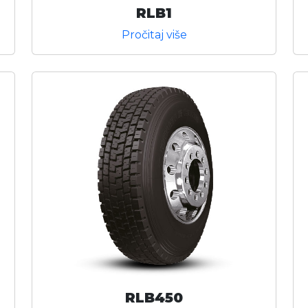
RLB1
Pročitaj više
RLB450