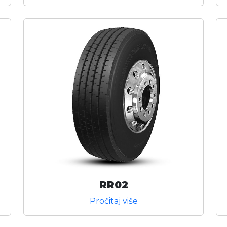
RR02
Pročitaj više