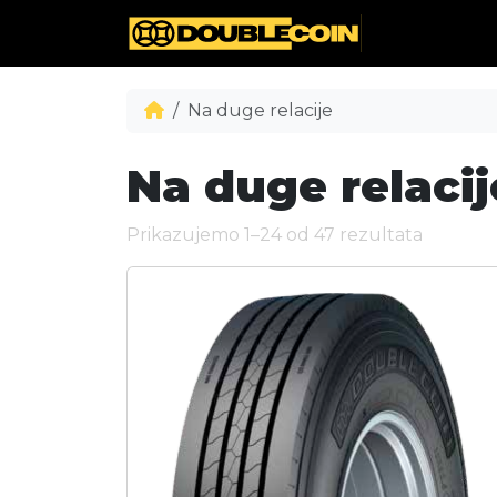
Na duge relacije
Na duge relacij
Prikazujemo 1–24 od 47 rezultata