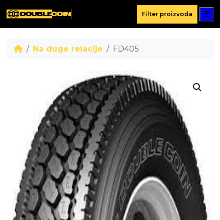
M
Filter proizvoda
Na duge relacije
FD405