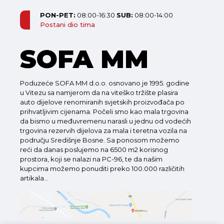
PON-PET:
08:00-16:30
SUB:
08:00-14:00
Postani dio tima
SOFA MM
Poduzeće SOFA MM d.o.o. osnovano je 1995. godine
u Vitezu sa namjerom da na viteško tržište plasira
auto dijelove renomiranih svjetskih proizvođača po
prihvatljivim cijenama. Počeli smo kao mala trgovina
da bismo u međuvremenu narasli u jednu od vodećih
trgovina rezervih dijelova za mala i teretna vozila na
području Središnje Bosne. Sa ponosom možemo
reći da danas poslujemo na 6500 m2 korisnog
prostora, koji se nalazi na PC-96, te da našim
kupcima možemo ponuditi preko 100.000 različitih
artikala...