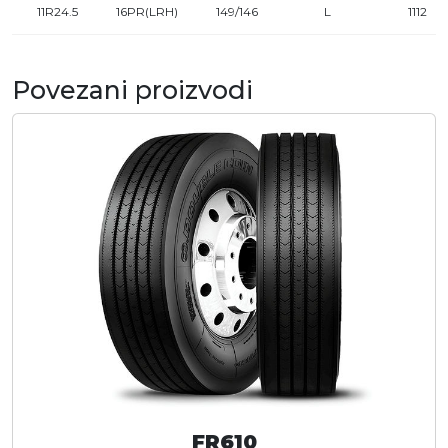
11R24.5
16PR(LRH)
149/146
L
1112
Povezani proizvodi
FR610