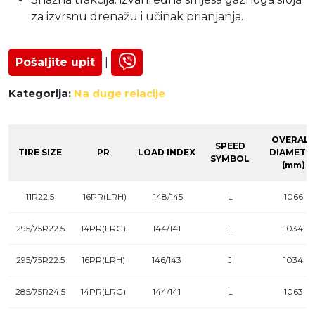
za izvrsnu drenažu i učinak prianjanja.
Pošaljite upit
|
Kategorija:
Na duge relacije
OVERALL
SPEED
TIRE SIZE
PR
LOAD INDEX
DIAMETE
SYMBOL
(mm)
11R22.5
16PR(LRH)
148/145
L
1066
295/75R22.5
14PR(LRG)
144/141
L
1034
295/75R22.5
16PR(LRH)
146/143
J
1034
285/75R24.5
14PR(LRG)
144/141
L
1063