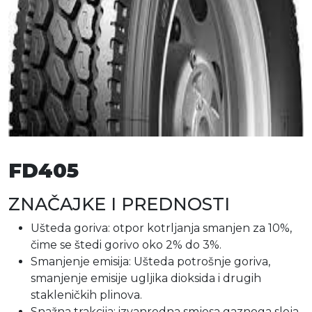
FD405
ZNAČAJKE I PREDNOSTI
Ušteda goriva: otpor kotrljanja smanjen za 10%,
čime se štedi gorivo oko 2% do 3%.
Smanjenje emisija: Ušteda potrošnje goriva,
smanjenje emisije ugljika dioksida i drugih
stakleničkih plinova.
Snažna trakcija: izvanredna smjesa gaznoga sloja