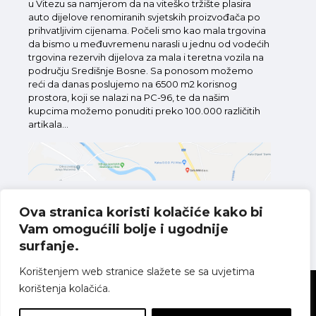
u Vitezu sa namjerom da na viteško tržište plasira
auto dijelove renomiranih svjetskih proizvođača po
prihvatljivim cijenama. Počeli smo kao mala trgovina
da bismo u međuvremenu narasli u jednu od vodećih
trgovina rezervih dijelova za mala i teretna vozila na
području Središnje Bosne. Sa ponosom možemo
reći da danas poslujemo na 6500 m2 korisnog
prostora, koji se nalazi na PC-96, te da našim
kupcima možemo ponuditi preko 100.000 različitih
artikala...
Ova stranica koristi kolačiće kako bi
Vam omogućili bolje i ugodnije
Pronađite nas na karti
surfanje.
Korištenjem web stranice slažete se sa uvjetima
korištenja kolačića.
Sva prava pridržana
Politika o kolačićima
Pravila o zaštiti
privatnosti
Uvjeti korištenja