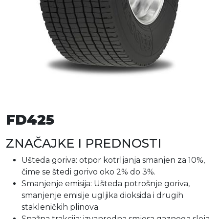
FD425
ZNAČAJKE I PREDNOSTI
Ušteda goriva: otpor kotrljanja smanjen za 10%,
čime se štedi gorivo oko 2% do 3%.
Smanjenje emisija: Ušteda potrošnje goriva,
smanjenje emisije ugljika dioksida i drugih
stakleničkih plinova.
Snažna trakcija: izvanredna smjesa gaznoga sloja