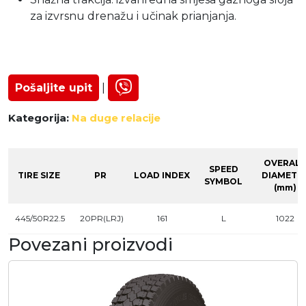
za izvrsnu drenažu i učinak prianjanja.
Pošaljite upit
|
Kategorija:
Na duge relacije
OVERALL
SPEED
TIRE SIZE
PR
LOAD INDEX
DIAMETE
SYMBOL
(mm)
445/50R22.5
20PR(LRJ)
161
L
1022
Povezani proizvodi