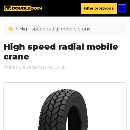
M
Filter proizvoda
High speed radial mobile crane
High speed radial mobile
crane
Prikazuje se jedan rezultat