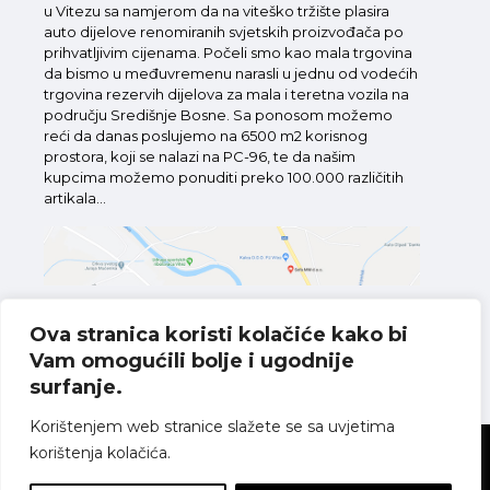
u Vitezu sa namjerom da na viteško tržište plasira
auto dijelove renomiranih svjetskih proizvođača po
prihvatljivim cijenama. Počeli smo kao mala trgovina
da bismo u međuvremenu narasli u jednu od vodećih
trgovina rezervih dijelova za mala i teretna vozila na
području Središnje Bosne. Sa ponosom možemo
reći da danas poslujemo na 6500 m2 korisnog
prostora, koji se nalazi na PC-96, te da našim
kupcima možemo ponuditi preko 100.000 različitih
artikala...
Ova stranica koristi kolačiće kako bi
Vam omogućili bolje i ugodnije
Pronađite nas na karti
surfanje.
Korištenjem web stranice slažete se sa uvjetima
korištenja kolačića.
Sva prava pridržana
Politika o kolačićima
Pravila o zaštiti
privatnosti
Uvjeti korištenja