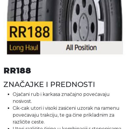
RR188
ZNAČAJKE I PREDNOSTI
Ojačani rub i karkasa značajno povećavaju
nosivost.
Cik-cak utori i visoki zasićeni uzorak na ramenu
povećavaju trakciju, te ga čine prikladnim za
različite ceste.
Utori različite širine u kombinaciji s stepenicama