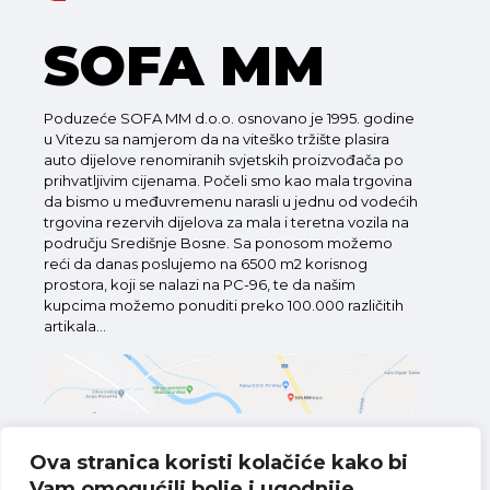
SOFA MM
Poduzeće SOFA MM d.o.o. osnovano je 1995. godine
u Vitezu sa namjerom da na viteško tržište plasira
auto dijelove renomiranih svjetskih proizvođača po
prihvatljivim cijenama. Počeli smo kao mala trgovina
da bismo u međuvremenu narasli u jednu od vodećih
trgovina rezervih dijelova za mala i teretna vozila na
području Središnje Bosne. Sa ponosom možemo
reći da danas poslujemo na 6500 m2 korisnog
prostora, koji se nalazi na PC-96, te da našim
kupcima možemo ponuditi preko 100.000 različitih
artikala...
Ova stranica koristi kolačiće kako bi
Vam omogućili bolje i ugodnije