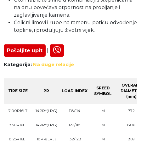
na dnu povećava otpornost na probijanje i
zaglavljivanje kamena.
Čelični limovi i rupe na ramenu potiču odvođenje
topline, i produljuju životni vijek.
Pošaljite upit
|
Kategorija:
Na duge relacije
OVERALL
SPEED
TIRE SIZE
PR
LOAD INDEX
DIAMETE
SYMBOL
(mm)
7.00R16LT
14PR*(LRG)
118/114
M
772
7.50R16LT
14PR*(LRG)
122/118
M
806
8.25R16LT
18PR(LRJ)
132/128
M
869