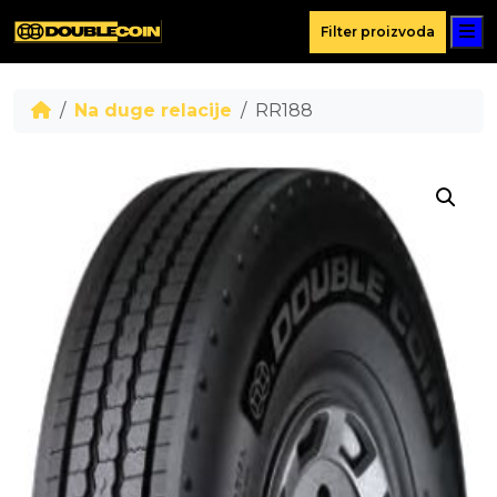
M
Filter proizvoda
Na duge relacije
RR188