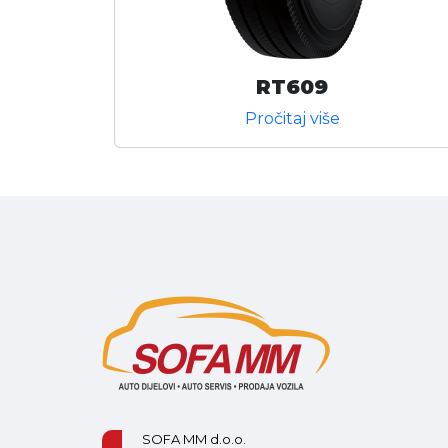
RT609
Pročitaj više
SOFA MM d.o.o.