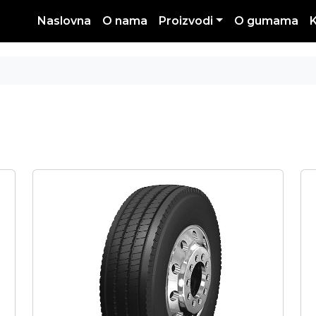
Naslovna
O nama
Proizvodi
O gumama