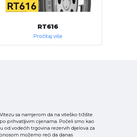
RT616
Pročitaj više
itezu sa namjerom da na viteško tržište
 po prihvatljivim cijenama. Počeli smo kao
od vodećih trgovina rezervih dijelova za
a ponosom možemo reći da danas