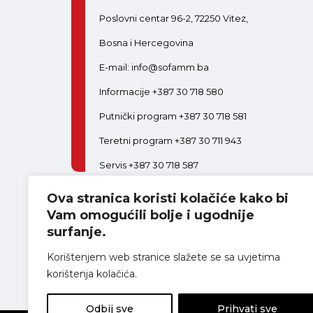
Poslovni centar 96-2, 72250 Vitez,
Bosna i Hercegovina
E-mail: info@sofamm.ba
Informacije +387 30 718 580
Putnički program +387 30 718 581
Teretni program +387 30 711 943
Servis +387 30 718 587
Ova stranica koristi kolačiće kako bi
PON-PET:
08:00-16:30
SUB:
08:00-14:00
Postani dio tima
Vam omogućili bolje i ugodnije
surfanje.
Korištenjem web stranice slažete se sa uvjetima
korištenja kolačića.
Odbij sve
Prihvati sve