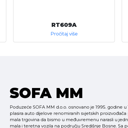
RT609A
Pročitaj više
SOFA MM
Poduzeće SOFA MM d.o.o. osnovano je 1995. godine u V
plasira auto dijelove renomiranih svjetskih proizvođača
mala trgovina da bismo u međuvremenu narasli u jednu 
mala i teretna vozila na području Središnje Bosne. S