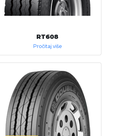
RT608
Pročitaj više