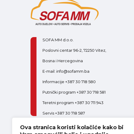
SOFA MM d.o.o.
Poslovni centar 96-2, 72250 Vitez,
Bosna i Hercegovina
E-mail: info@sofamm.ba
Informacije +387 30 718 580
Putnički program +387 30 718 581
Teretni program +387 30 711 943
Servis +387 30 718 587
Ova stranica koristi kolačiće kako bi
PON-PET:
08:00-16:30
SUB:
08:00-14:00
Postani dio tima