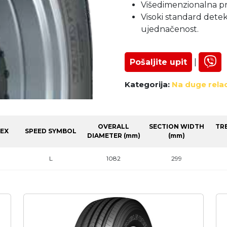
Višedimenzionalna pro
Visoki standard detek
ujednačenost.
Pošaljite upit
|
Kategorija:
Na duge relac
OVERALL
SECTION WIDTH
TR
DEX
SPEED SYMBOL
DIAMETER (mm)
(mm)
L
1082
299