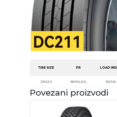
TIRE SIZE
PR
LOAD IN
12R22.5
18PR(LRJ)
152/149
Povezani proizvodi