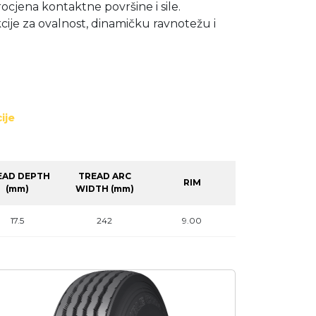
cjena kontaktne površine i sile.
cije za ovalnost, dinamičku ravnotežu i
ije
EAD DEPTH
TREAD ARC
RIM
(mm)
WIDTH (mm)
17.5
242
9.00