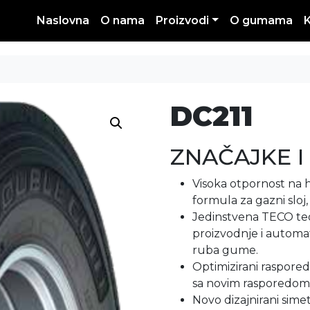
Naslovna
O nama
Proizvodi
O gumama
DC211
ZNAČAJKE I
Visoka otpornost na h
formula za gazni sloj
Jedinstvena TECO teo
proizvodnje i automat
ruba gume.
Optimizirani raspored 
sa novim rasporedom 
Novo dizajnirani simet