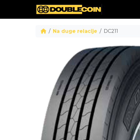
Na duge relacije
DC211