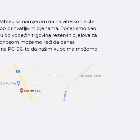
itezu sa namjerom da na viteško tržište
 po prihvatljivim cijenama. Počeli smo kao
od vodećih trgovina rezervih dijelova za
a ponosom možemo reći da danas
azi na PC-96, te da našim kupcima možemo