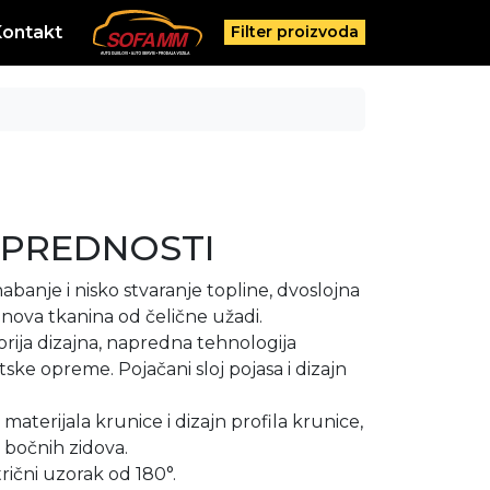
Kontakt
Filter proizvoda
 PREDNOSTI
abanje i nisko stvaranje topline, dvoslojna
, nova tkanina od čelične užadi.
rija dizajna, napredna tehnologija
ske opreme. Pojačani sloj pojasa i dizajn
materijala krunice i dizajn profila krunice,
bočnih zidova.
rični uzorak od 180°.