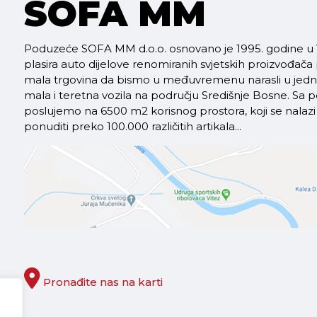
SOFA MM
Poduzeće SOFA MM d.o.o. osnovano je 1995. godine u V
plasira auto dijelove renomiranih svjetskih proizvođača
mala trgovina da bismo u međuvremenu narasli u jednu 
mala i teretna vozila na području Središnje Bosne. S
poslujemo na 6500 m2 korisnog prostora, koji se nal
ponuditi preko 100.000 različitih artikala...
Pronađite nas na karti