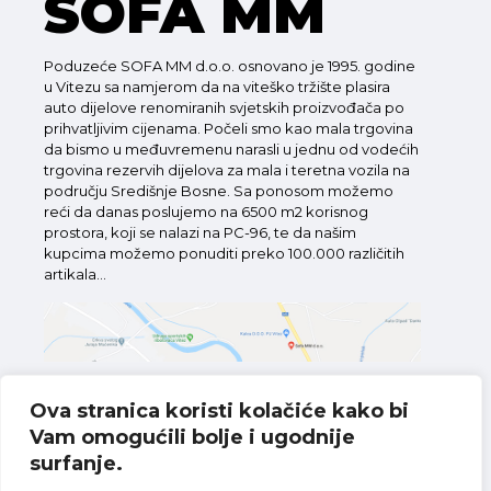
SOFA MM
Poduzeće SOFA MM d.o.o. osnovano je 1995. godine
u Vitezu sa namjerom da na viteško tržište plasira
auto dijelove renomiranih svjetskih proizvođača po
prihvatljivim cijenama. Počeli smo kao mala trgovina
da bismo u međuvremenu narasli u jednu od vodećih
trgovina rezervih dijelova za mala i teretna vozila na
području Središnje Bosne. Sa ponosom možemo
reći da danas poslujemo na 6500 m2 korisnog
prostora, koji se nalazi na PC-96, te da našim
kupcima možemo ponuditi preko 100.000 različitih
artikala...
Ova stranica koristi kolačiće kako bi
Vam omogućili bolje i ugodnije
Pronađite nas na karti
surfanje.