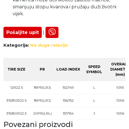
smanjuju stopu kvarova i pružaju duži životni
vijek.
Pošaljite upit
|
Kategorija:
Na duge relacije
OVERALL
SPEED
TIRE SIZE
PR
LOAD INDEX
DIAMETE
SYMBOL
(mm)
12R22.5
18PR(LRJ)
152/149
L
1095
315/80R22.5
18PR(LRJ)
156/152
L
1096
315/80R22.5
20PR(LRL)
157/154
J
1096
Povezani proizvodi