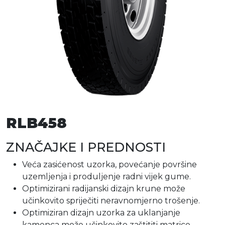
RLB458
ZNAČAJKE I PREDNOSTI
Veća zasićenost uzorka, povećanje površine
uzemljenja i produljenje radni vijek gume.
Optimizirani radijanski dizajn krune može
učinkovito spriječiti neravnomjerno trošenje.
Optimiziran dizajn uzorka za uklanjanje
kamenca može učinkovito zaštititi matrice,