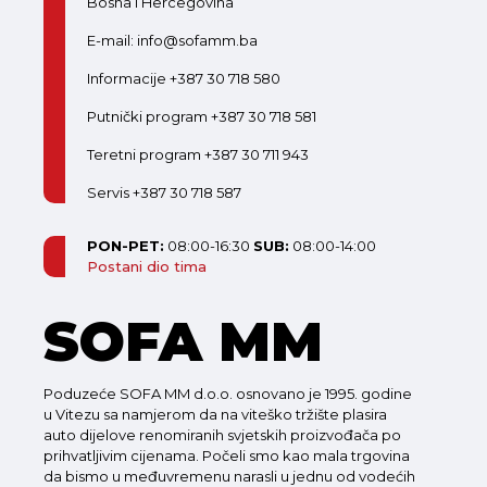
Bosna i Hercegovina
E-mail: info@sofamm.ba
Informacije +387 30 718 580
Putnički program +387 30 718 581
Teretni program +387 30 711 943
Servis +387 30 718 587
PON-PET:
08:00-16:30
SUB:
08:00-14:00
Postani dio tima
SOFA MM
Poduzeće SOFA MM d.o.o. osnovano je 1995. godine
u Vitezu sa namjerom da na viteško tržište plasira
auto dijelove renomiranih svjetskih proizvođača po
prihvatljivim cijenama. Počeli smo kao mala trgovina
da bismo u međuvremenu narasli u jednu od vodećih