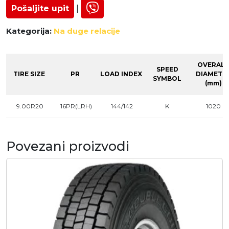
Pošaljite upit
|
Kategorija:
Na duge relacije
OVERALL
SPEED
TIRE SIZE
PR
LOAD INDEX
DIAMETE
SYMBOL
(mm)
9.00R20
16PR(LRH)
144/142
K
1020
Povezani proizvodi