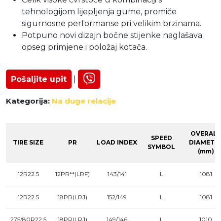
tehnologijom lijepljenja gume, promiče
sigurnosne performanse pri velikim brzinama.
Potpuno novi dizajn bočne stijenke naglašava
opseg primjene i položaj kotača.
Pošaljite upit
|
Kategorija:
Na duge relacije
OVERALL
SPEED
TIRE SIZE
PR
LOAD INDEX
DIAMETE
SYMBOL
(mm)
12R22.5
12PR**(LRF)
143/141
L
1081
12R22.5
18PR(LRJ)
152/149
L
1081
275/80R22.5
18PR(LRJ)
149/146
L
1010