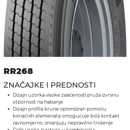
RR268
ZNAČAJKE I PREDNOSTI
Dizajn uzorka visoke zasićenosti pruža izvrsnu
otpornost na habanje.
Dizajn profila krune optimiziran pomoću
konačnih elemenata omogućuje bolji kontakt
ravnomjerno, smanjuju nepravilno trošenje.
Čelik visoke čvrstoće u kombinaciji s