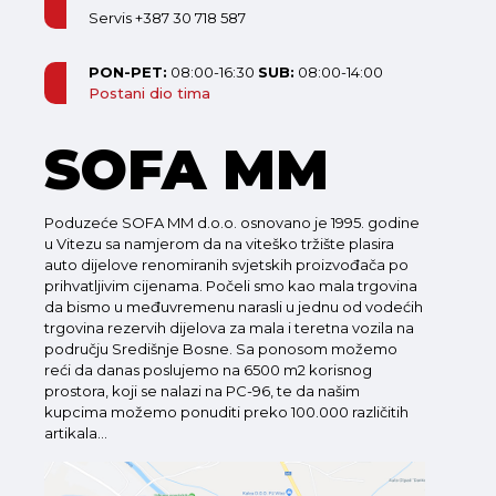
Servis +387 30 718 587
PON-PET:
08:00-16:30
SUB:
08:00-14:00
Postani dio tima
SOFA MM
Poduzeće SOFA MM d.o.o. osnovano je 1995. godine
u Vitezu sa namjerom da na viteško tržište plasira
auto dijelove renomiranih svjetskih proizvođača po
prihvatljivim cijenama. Počeli smo kao mala trgovina
da bismo u međuvremenu narasli u jednu od vodećih
trgovina rezervih dijelova za mala i teretna vozila na
području Središnje Bosne. Sa ponosom možemo
reći da danas poslujemo na 6500 m2 korisnog
prostora, koji se nalazi na PC-96, te da našim
kupcima možemo ponuditi preko 100.000 različitih
artikala...