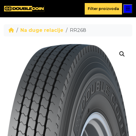
M
Filter proizvoda
Na duge relacije
RR268