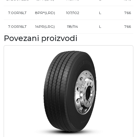
7.00R16LT
8PR*(LRD)
107/102
L
766
7.00R16LT
14PR(LRG)
118/114
L
766
Povezani proizvodi