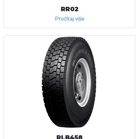
RR02
Pročitaj više
RLB458