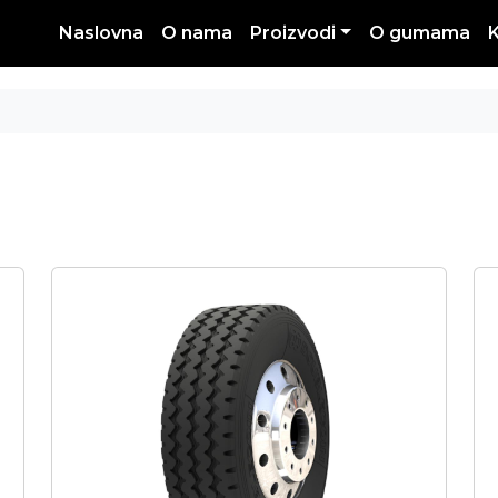
Naslovna
O nama
Proizvodi
O gumama