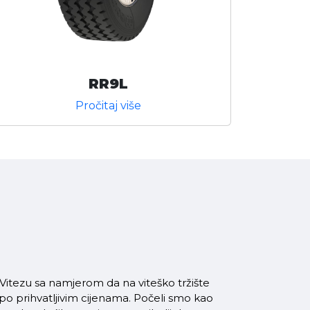
RR9L
Pročitaj više
itezu sa namjerom da na viteško tržište
 po prihvatljivim cijenama. Počeli smo kao