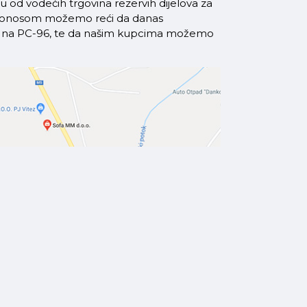
od vodećih trgovina rezervih dijelova za
a ponosom možemo reći da danas
azi na PC-96, te da našim kupcima možemo