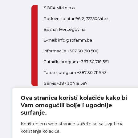
SOFA MM d.o.o.
Poslovni centar 96-2, 72250 Vitez,
Bosna i Hercegovina
E-mail: info@sofamm.ba
Informacije +387 30 718 580
Putnički program +387 30 718 581
Teretni program +387 30 711 943
Servis +387 30 718 587
Ova stranica koristi kolačiće kako bi
PON-PET:
08:00-16:30
SUB:
08:00-14:00
Postani dio tima
Vam omogućili bolje i ugodnije
surfanje.
Korištenjem web stranice slažete se sa uvjetima
korištenja kolačića.