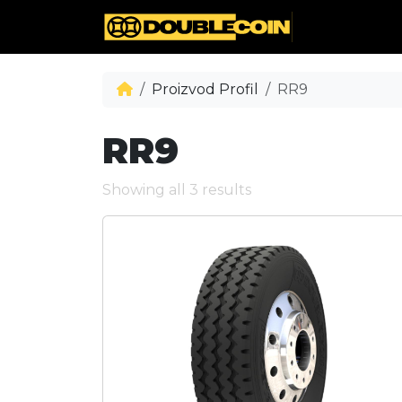
Proizvod Profil
RR9
RR9
Showing all 3 results