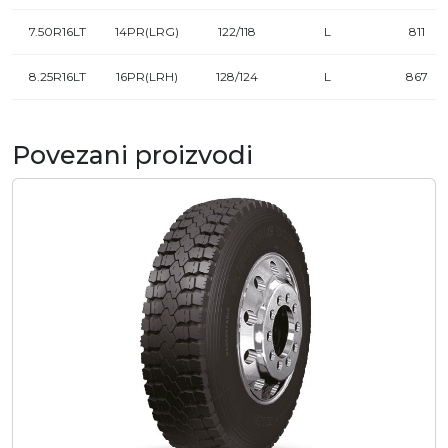
7.50R16LT
14PR(LRG)
122/118
L
811
8.25R16LT
16PR(LRH)
128/124
L
867
Povezani proizvodi