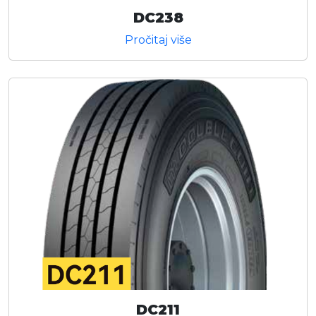
DC238
Pročitaj više
DC211