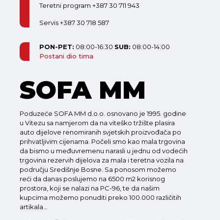
Teretni program +387 30 711 943
Servis +387 30 718 587
PON-PET:
08:00-16:30
SUB:
08:00-14:00
Postani dio tima
SOFA MM
Poduzeće SOFA MM d.o.o. osnovano je 1995. godine
u Vitezu sa namjerom da na viteško tržište plasira
auto dijelove renomiranih svjetskih proizvođača po
prihvatljivim cijenama. Počeli smo kao mala trgovina
da bismo u međuvremenu narasli u jednu od vodećih
trgovina rezervih dijelova za mala i teretna vozila na
području Središnje Bosne. Sa ponosom možemo
reći da danas poslujemo na 6500 m2 korisnog
prostora, koji se nalazi na PC-96, te da našim
kupcima možemo ponuditi preko 100.000 različitih
artikala...