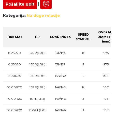
Pošaljite upit
|
Kategorija:
Na duge relacije
OVERALL
SPEED
TIRE SIZE
PR
LOAD INDEX
DIAMETE
SYMBOL
(mm)
8.25R20
14PR(LRG)
136/134
K
975
8.25R20
16PR(LRH)
139/137
J
975
9.00R20
16PR(LRH)
144/142
L
1021
10.00R20
16PR(LRH)
146/143
K
1051
10.00R20
18PR(LRJ)
149/146
J
1051
10.00R20
18PR★(LRJ)
149/146
J
1051