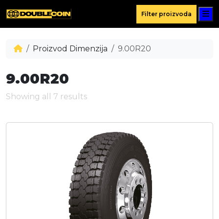
M
Filter proizvoda
Proizvod Dimenzija
9.00R20
9.00R20
Showing all 7 results