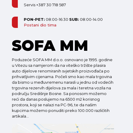
Servis +387 30 718 587
PON-PET:
08:00-16:30
SUB:
08:00-14:00
Postani dio tima
SOFA MM
Poduzeće SOFA MM d.o.o. osnovano je 1995. godine
u Vitezu sa namjerom da na viteško tržište plasira
auto dijelove renomiranih svjetskih proizvođača po
prihvatljivim cijenama. Počeli smo kao mala trgovina
da bismo u međuvremenu narasli u jednu od vodećih
trgovina rezervih dijelova za mala i teretna vozila na
području Središnje Bosne. Sa ponosom možemo
reći da danas poslujemo na 6500 m2 korisnog
prostora, koji se nalazi na PC-96, te da našim
kupcima možemo ponuditi preko 100.000 različitih
artikala...