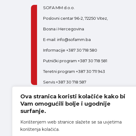
SOFA MM d.o.o.
Poslovni centar 96-2, 72250 Vitez,
Bosna i Hercegovina
E-mail: info@sofamm.ba
Informacije +387 30 718 580
Putnički program +387 30 718 581
Teretni program +387 30 711 943
Servis +387 30 718 587
Ova stranica koristi kolačiće kako bi
PON-PET:
08:00-16:30
SUB:
08:00-14:00
Postani dio tima
Vam omogućili bolje i ugodnije
surfanje.
Korištenjem web stranice slažete se sa uvjetima
korištenja kolačića.