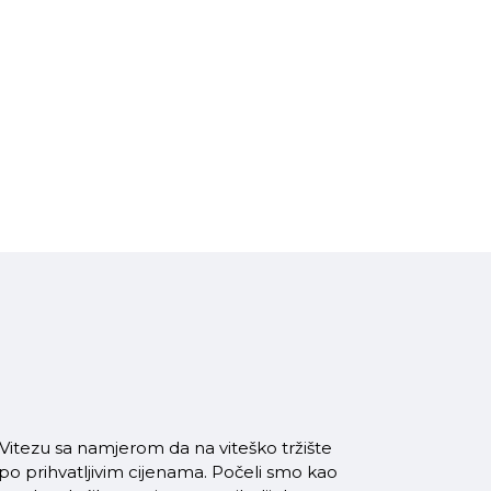
itezu sa namjerom da na viteško tržište
 po prihvatljivim cijenama. Počeli smo kao