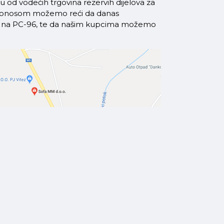
od vodećih trgovina rezervih dijelova za
a ponosom možemo reći da danas
azi na PC-96, te da našim kupcima možemo