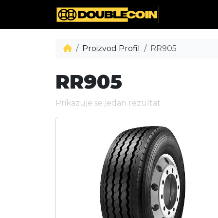
Proizvod Profil
RR905
RR905
Prikazuje se jedan rezultat