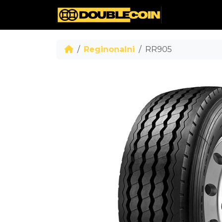
Reginonalni
RR905