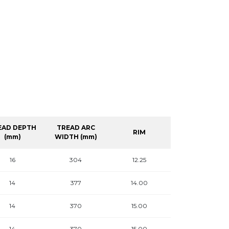
EAD DEPTH
TREAD ARC
RIM
(mm)
WIDTH (mm)
16
304
12.25
14
377
14.00
14
370
15.00
14
370
15.00