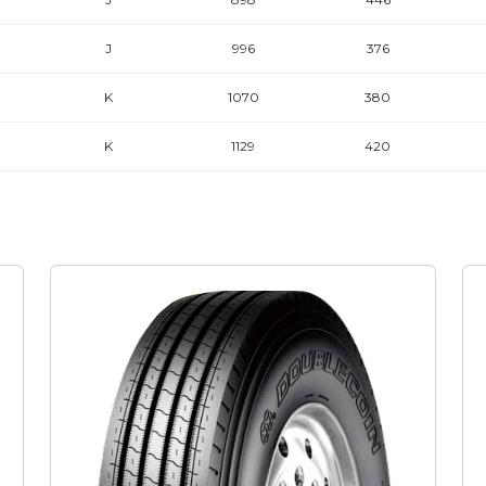
J
996
376
K
1070
380
K
1129
420