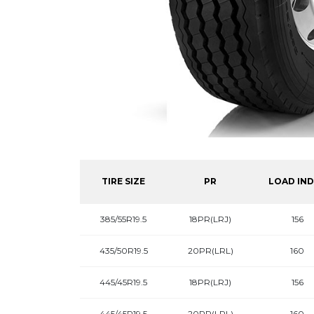
TIRE SIZE
PR
LOAD IN
385/55R19.5
18PR(LRJ)
156
435/50R19.5
20PR(LRL)
160
445/45R19.5
18PR(LRJ)
156
445/45R19.5
20PR(LRL)
160