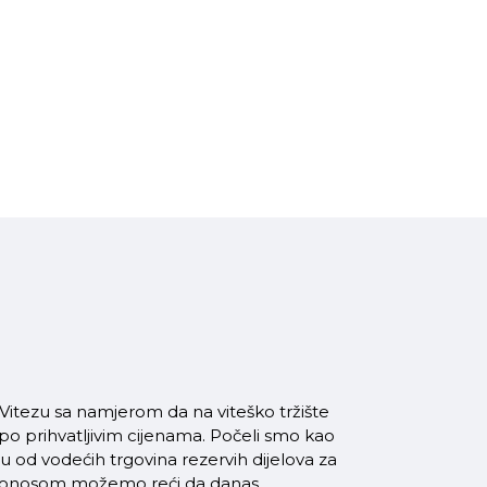
itezu sa namjerom da na viteško tržište
 po prihvatljivim cijenama. Počeli smo kao
od vodećih trgovina rezervih dijelova za
a ponosom možemo reći da danas