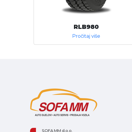
RLB980
Pročitaj više
SOFA MM d.o.o.