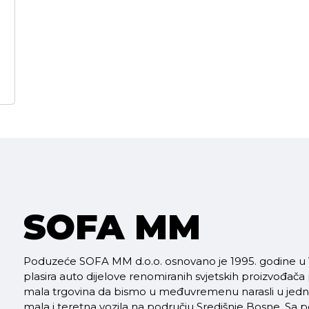
SOFA MM
Poduzeće SOFA MM d.o.o. osnovano je 1995. godine u V
plasira auto dijelove renomiranih svjetskih proizvođača
mala trgovina da bismo u međuvremenu narasli u jednu 
mala i teretna vozila na području Središnje Bosne. S