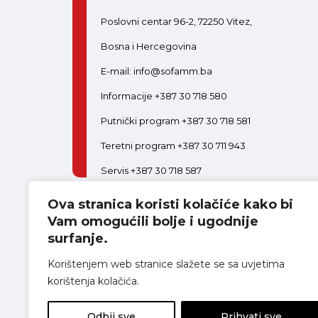
Poslovni centar 96-2, 72250 Vitez,
Bosna i Hercegovina
E-mail: info@sofamm.ba
Informacije +387 30 718 580
Putnički program +387 30 718 581
Teretni program +387 30 711 943
Servis +387 30 718 587
Ova stranica koristi kolačiće kako bi
PON-PET:
08:00-16:30
SUB:
08:00-14:00
Postani dio tima
Vam omogućili bolje i ugodnije
surfanje.
Korištenjem web stranice slažete se sa uvjetima
korištenja kolačića.
Odbij sve
Prihvati sve