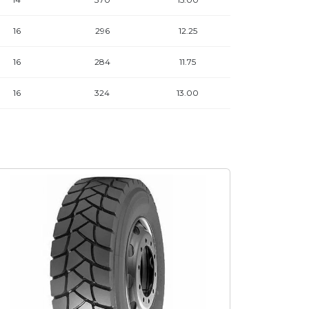
16
296
12.25
16
284
11.75
16
324
13.00