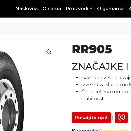
Naslovna
O nama
Proizvodi
O gumama
RR905
ZNAČAJKE I
Gazna površina dizajn
Izvrsno za slobodno k
Četiri čelična remena
stabilnost.
Pošaljite upit
|
Kategorija:
Reginonalni