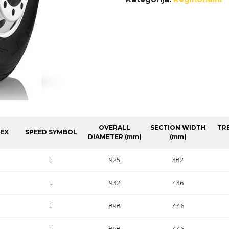
OVERALL
SECTION WIDTH
TR
DEX
SPEED SYMBOL
DIAMETER (mm)
(mm)
J
925
382
J
932
436
J
898
446
J
898
446