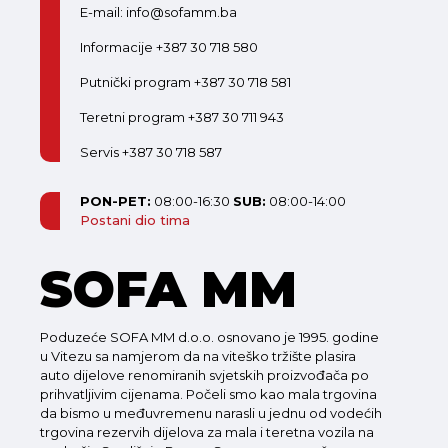
E-mail: info@sofamm.ba
Informacije +387 30 718 580
Putnički program +387 30 718 581
Teretni program +387 30 711 943
Servis +387 30 718 587
PON-PET:
08:00-16:30
SUB:
08:00-14:00
Postani dio tima
SOFA MM
Poduzeće SOFA MM d.o.o. osnovano je 1995. godine
u Vitezu sa namjerom da na viteško tržište plasira
auto dijelove renomiranih svjetskih proizvođača po
prihvatljivim cijenama. Počeli smo kao mala trgovina
da bismo u međuvremenu narasli u jednu od vodećih
trgovina rezervih dijelova za mala i teretna vozila na