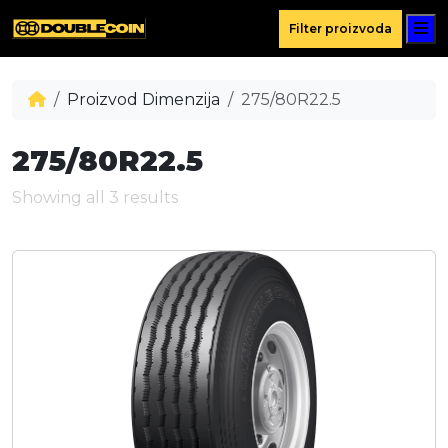
M
Filter proizvoda
Proizvod Dimenzija
275/80R22.5
275/80R22.5
Showing all 3 results