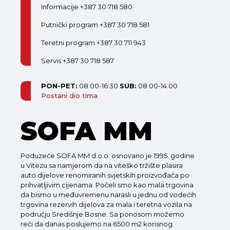
Informacije +387 30 718 580
Putnički program +387 30 718 581
Teretni program +387 30 711 943
Servis +387 30 718 587
PON-PET:
08:00-16:30
SUB:
08:00-14:00
Postani dio tima
SOFA MM
Poduzeće SOFA MM d.o.o. osnovano je 1995. godine
u Vitezu sa namjerom da na viteško tržište plasira
auto dijelove renomiranih svjetskih proizvođača po
prihvatljivim cijenama. Počeli smo kao mala trgovina
da bismo u međuvremenu narasli u jednu od vodećih
trgovina rezervih dijelova za mala i teretna vozila na
području Središnje Bosne. Sa ponosom možemo
reći da danas poslujemo na 6500 m2 korisnog