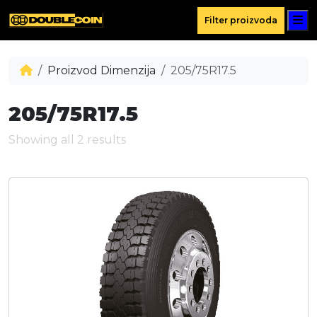
M
Filter proizvoda
Proizvod Dimenzija
205/75R17.5
205/75R17.5
Showing all 2 results