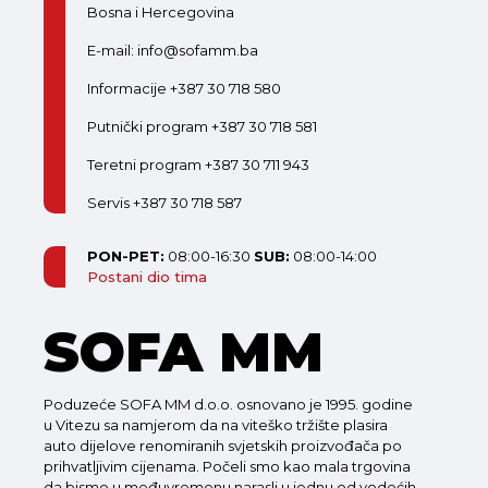
Bosna i Hercegovina
E-mail: info@sofamm.ba
Informacije +387 30 718 580
Putnički program +387 30 718 581
Teretni program +387 30 711 943
Servis +387 30 718 587
PON-PET:
08:00-16:30
SUB:
08:00-14:00
Postani dio tima
SOFA MM
Poduzeće SOFA MM d.o.o. osnovano je 1995. godine
u Vitezu sa namjerom da na viteško tržište plasira
auto dijelove renomiranih svjetskih proizvođača po
prihvatljivim cijenama. Počeli smo kao mala trgovina
da bismo u međuvremenu narasli u jednu od vodećih