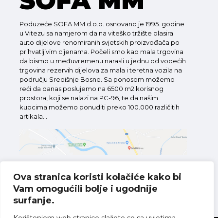
SOFA MM
Poduzeće SOFA MM d.o.o. osnovano je 1995. godine
u Vitezu sa namjerom da na viteško tržište plasira
auto dijelove renomiranih svjetskih proizvođača po
prihvatljivim cijenama. Počeli smo kao mala trgovina
da bismo u međuvremenu narasli u jednu od vodećih
trgovina rezervih dijelova za mala i teretna vozila na
području Središnje Bosne. Sa ponosom možemo
reći da danas poslujemo na 6500 m2 korisnog
prostora, koji se nalazi na PC-96, te da našim
kupcima možemo ponuditi preko 100.000 različitih
artikala...
Ova stranica koristi kolačiće kako bi
Vam omogućili bolje i ugodnije
Pronađite nas na karti
surfanje.