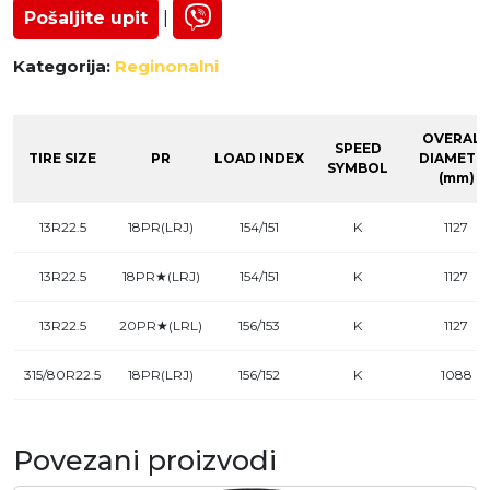
Pošaljite upit
|
Kategorija:
Reginonalni
OVERALL
SPEED
TIRE SIZE
PR
LOAD INDEX
DIAMETE
SYMBOL
(mm)
13R22.5
18PR(LRJ)
154/151
K
1127
13R22.5
18PR★(LRJ)
154/151
K
1127
13R22.5
20PR★(LRL)
156/153
K
1127
315/80R22.5
18PR(LRJ)
156/152
K
1088
Povezani proizvodi