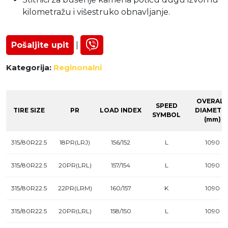
kilometražu i višestruko obnavljanje.
Pošaljite upit
|
Kategorija:
Reginonalni
OVERALL
SPEED
TIRE SIZE
PR
LOAD INDEX
DIAMETE
SYMBOL
(mm)
315/80R22.5
18PR(LRJ)
156/152
L
1090
315/80R22.5
20PR(LRL)
157/154
L
1090
315/80R22.5
22PR(LRM)
160/157
K
1090
315/80R22.5
20PR(LRL)
158/150
L
1090