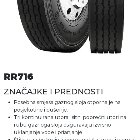
RR716
ZNAČAJKE I PREDNOSTI
Posebna smjesa gaznog sloja otporna je na
posjekotine i bušenje.
Tri kontinuirana utora i sitni poprečni utori na
rubu gaznoga sloja osiguravaju izvrsno
uklanjanje vode i prianjanje
Štitnici za bušenje kamena potiču dugu izvornu