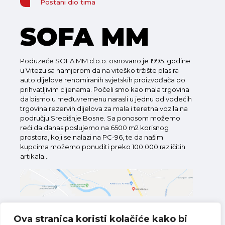
Postani dio tima
SOFA MM
Poduzeće SOFA MM d.o.o. osnovano je 1995. godine
u Vitezu sa namjerom da na viteško tržište plasira
auto dijelove renomiranih svjetskih proizvođača po
prihvatljivim cijenama. Počeli smo kao mala trgovina
da bismo u međuvremenu narasli u jednu od vodećih
trgovina rezervih dijelova za mala i teretna vozila na
području Središnje Bosne. Sa ponosom možemo
reći da danas poslujemo na 6500 m2 korisnog
prostora, koji se nalazi na PC-96, te da našim
kupcima možemo ponuditi preko 100.000 različitih
artikala...
Ova stranica koristi kolačiće kako bi