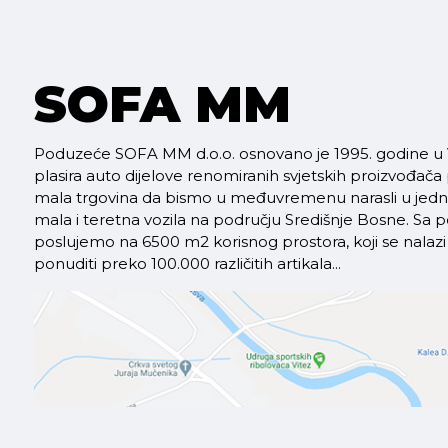
SOFA MM
Poduzeće SOFA MM d.o.o. osnovano je 1995. godine u V
plasira auto dijelove renomiranih svjetskih proizvođača
mala trgovina da bismo u međuvremenu narasli u jednu 
mala i teretna vozila na području Središnje Bosne. S
poslujemo na 6500 m2 korisnog prostora, koji se nal
ponuditi preko 100.000 različitih artikala...