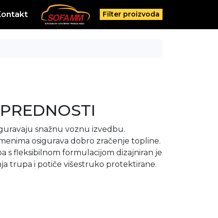
Kontakt
Filter proizvoda
 PREDNOSTI
siguravaju snažnu voznu izvedbu.
amenima osigurava dobro zračenje topline.
pa s fleksibilnom formulacijom dizajniran je
a trupa i potiče višestruko protektirane.