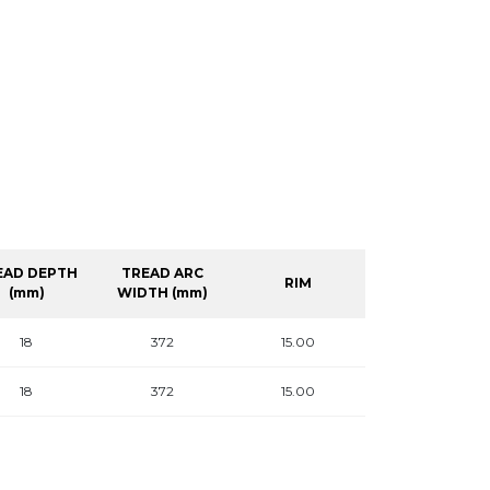
EAD DEPTH
TREAD ARC
RIM
(mm)
WIDTH (mm)
18
372
15.00
18
372
15.00