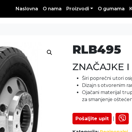
Naslovna
O nama
Proizvodi
O gumama
RLB495
ZNAČAJKE I
Širi poprečni utori o
Dizajn s otvorenim r
Ojačani materijal tru
za smanjenje oštećenj
Pošaljite upit
|
Kategorija:
Reginonalni