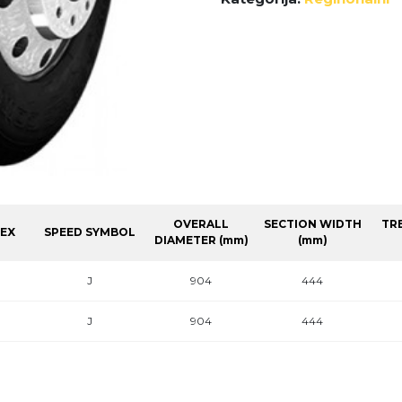
OVERALL
SECTION WIDTH
TR
DEX
SPEED SYMBOL
DIAMETER (mm)
(mm)
J
904
444
J
904
444