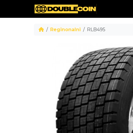
Reginonalni
RLB495