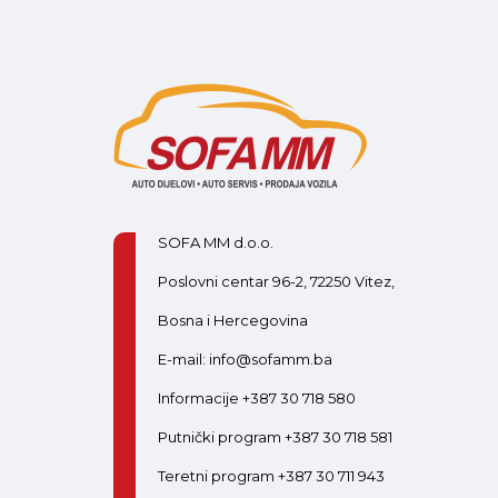
SOFA MM d.o.o.
Poslovni centar 96-2, 72250 Vitez,
Bosna i Hercegovina
E-mail: info@sofamm.ba
Informacije +387 30 718 580
Putnički program +387 30 718 581
Teretni program +387 30 711 943