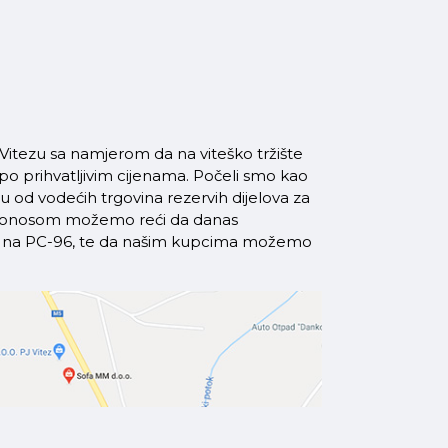
itezu sa namjerom da na viteško tržište
 po prihvatljivim cijenama. Počeli smo kao
od vodećih trgovina rezervih dijelova za
a ponosom možemo reći da danas
azi na PC-96, te da našim kupcima možemo