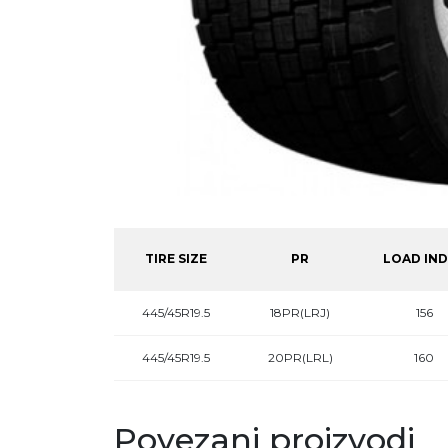
TIRE SIZE
PR
LOAD IN
445/45R19.5
18PR(LRJ)
156
445/45R19.5
20PR(LRL)
160
Povezani proizvodi