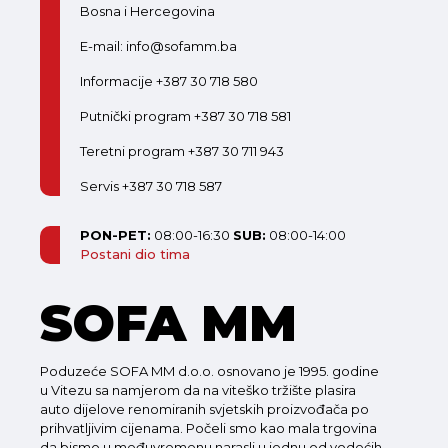
Bosna i Hercegovina
E-mail: info@sofamm.ba
Informacije +387 30 718 580
Putnički program +387 30 718 581
Teretni program +387 30 711 943
Servis +387 30 718 587
PON-PET:
08:00-16:30
SUB:
08:00-14:00
Postani dio tima
SOFA MM
Poduzeće SOFA MM d.o.o. osnovano je 1995. godine
u Vitezu sa namjerom da na viteško tržište plasira
auto dijelove renomiranih svjetskih proizvođača po
prihvatljivim cijenama. Počeli smo kao mala trgovina
da bismo u međuvremenu narasli u jednu od vodećih