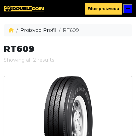
M
Filter proizvoda
Proizvod Profil
RT609
RT609
Showing all 2 results