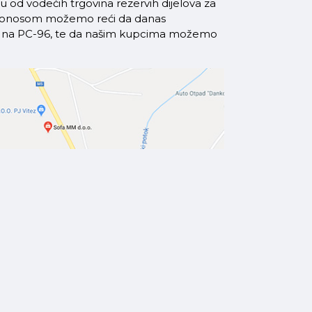
od vodećih trgovina rezervih dijelova za
a ponosom možemo reći da danas
azi na PC-96, te da našim kupcima možemo