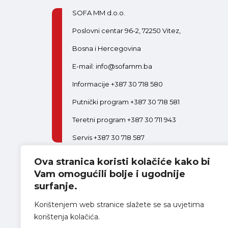
SOFA MM d.o.o.
Poslovni centar 96-2, 72250 Vitez,
Bosna i Hercegovina
E-mail: info@sofamm.ba
Informacije +387 30 718 580
Putnički program +387 30 718 581
Teretni program +387 30 711 943
Servis +387 30 718 587
Ova stranica koristi kolačiće kako bi
PON-PET:
08:00-16:30
SUB:
08:00-14:00
Postani dio tima
Vam omogućili bolje i ugodnije
surfanje.
Korištenjem web stranice slažete se sa uvjetima
korištenja kolačića.