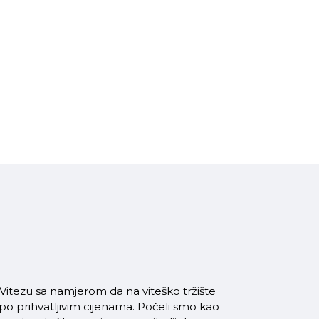
itezu sa namjerom da na viteško tržište
 po prihvatljivim cijenama. Počeli smo kao