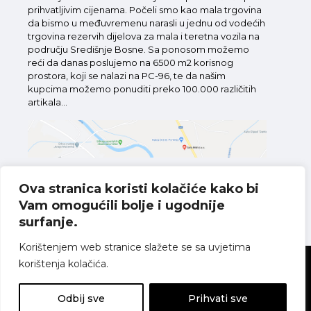
prihvatljivim cijenama. Počeli smo kao mala trgovina
da bismo u međuvremenu narasli u jednu od vodećih
trgovina rezervih dijelova za mala i teretna vozila na
području Središnje Bosne. Sa ponosom možemo
reći da danas poslujemo na 6500 m2 korisnog
prostora, koji se nalazi na PC-96, te da našim
kupcima možemo ponuditi preko 100.000 različitih
artikala...
Ova stranica koristi kolačiće kako bi
Vam omogućili bolje i ugodnije
Pronađite nas na karti
surfanje.
Korištenjem web stranice slažete se sa uvjetima
korištenja kolačića.
Sva prava pridržana
Politika o kolačićima
Pravila o zaštiti
privatnosti
Uvjeti korištenja
Odbij sve
Prihvati sve