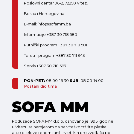
Poslovni centar 96-2, 72250 Vitez,
Bosna i Hercegovina
E-mail: info@sofamm.ba
Informacije +387 30 718 580
Putnički program +387 30 718 581
Teretni program +387 30 711 943
Servis +387 30 718 587
PON-PET:
08:00-16:30
SUB:
08:00-14:00
Postani dio tima
SOFA MM
Poduzeće SOFA MM d.o.o. osnovano je 1995. godine
u Vitezu sa namjerom da na viteško tržište plasira
auto dijelove renomiranih svjetskih proizvođača po