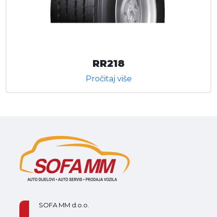
RR218
Pročitaj više
SOFA MM d.o.o.