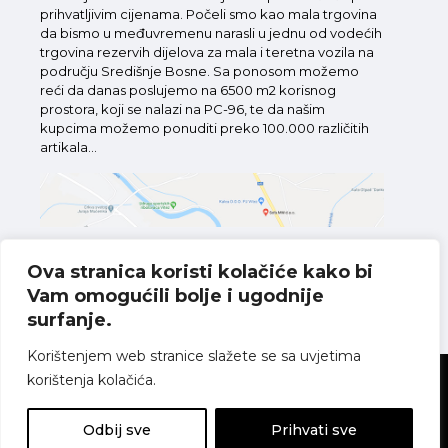
prihvatljivim cijenama. Počeli smo kao mala trgovina
da bismo u međuvremenu narasli u jednu od vodećih
trgovina rezervih dijelova za mala i teretna vozila na
području Središnje Bosne. Sa ponosom možemo
reći da danas poslujemo na 6500 m2 korisnog
prostora, koji se nalazi na PC-96, te da našim
kupcima možemo ponuditi preko 100.000 različitih
artikala...
Ova stranica koristi kolačiće kako bi
Vam omogućili bolje i ugodnije
Pronađite nas na karti
surfanje.
Korištenjem web stranice slažete se sa uvjetima
korištenja kolačića.
Sva prava pridržana
Politika o kolačićima
Pravila o zaštiti
privatnosti
Uvjeti korištenja
Odbij sve
Prihvati sve