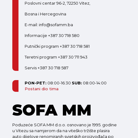
Poslovni centar 96-2, 72250 Vitez,
Bosna i Hercegovina
E-mail: info@sofamm.ba
Informacije +387 30 718 580
Putnički program +387 30 718 581
Teretni program +387 30 711 943
Servis +387 30 718 587
PON-PET:
08:00-16:30
SUB:
08:00-14:00
Postani dio tima
SOFA MM
Poduzeće SOFA MM d.o.o. osnovano je 1995. godine
u Vitezu sa namjerom da na viteško tržište plasira
auto dijelove renomiranih svjetskih proizvođača po