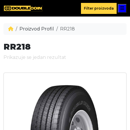
M
Filter proizvoda
Proizvod Profil
RR218
RR218
Prikazuje se jedan rezultat