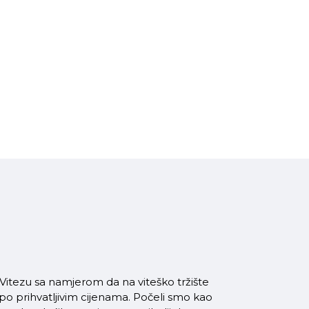
itezu sa namjerom da na viteško tržište
 po prihvatljivim cijenama. Počeli smo kao