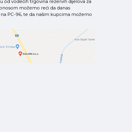
od vodećih trgovina rezervih dijelova za
a ponosom možemo reći da danas
azi na PC-96, te da našim kupcima možemo