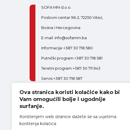
SOFA MM d.o.o.
Poslovni centar 96-2, 72250 Vitez,
Bosna i Hercegovina
E-mail: info@sofamm.ba
Informacije +387 30 718 580
Putnički program +387 30 718 581
Teretni program +387 30 711 943
Servis +387 30 718 587
Ova stranica koristi kolačiće kako bi
PON-PET:
08:00-16:30
SUB:
08:00-14:00
Postani dio tima
Vam omogućili bolje i ugodnije
surfanje.
Korištenjem web stranice slažete se sa uvjetima
korištenja kolačića.