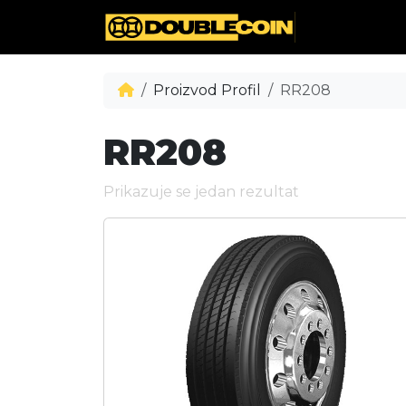
Proizvod Profil
RR208
RR208
Prikazuje se jedan rezultat