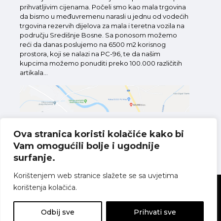
prihvatljivim cijenama. Počeli smo kao mala trgovina
da bismo u međuvremenu narasli u jednu od vodećih
trgovina rezervih dijelova za mala i teretna vozila na
području Središnje Bosne. Sa ponosom možemo
reći da danas poslujemo na 6500 m2 korisnog
prostora, koji se nalazi na PC-96, te da našim
kupcima možemo ponuditi preko 100.000 različitih
artikala...
Ova stranica koristi kolačiće kako bi
Vam omogućili bolje i ugodnije
Pronađite nas na karti
surfanje.
Korištenjem web stranice slažete se sa uvjetima
korištenja kolačića.
Sva prava pridržana
Politika o kolačićima
Pravila o zaštiti
privatnosti
Uvjeti korištenja
Odbij sve
Prihvati sve