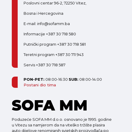
Poslovni centar 96-2, 72250 Vitez,
Bosna i Hercegovina
E-mail: info@sofamm.ba
Informacije +387 30 718 580
Putnički program +387 30 718 581
Teretni program +387 30 711 943
Servis +387 30 718 587
PON-PET:
08:00-16:30
SUB:
08:00-14:00
Postani dio tima
SOFA MM
Poduzeće SOFA MM d.o.o. osnovano je 1995. godine
u Vitezu sa namjerom da na viteško tržište plasira
auto dijelove renomiranih svjetskih proizvođača po