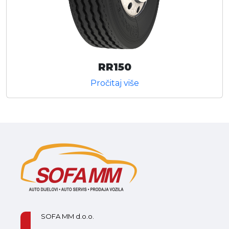
RR150
Pročitaj više
SOFA MM d.o.o.