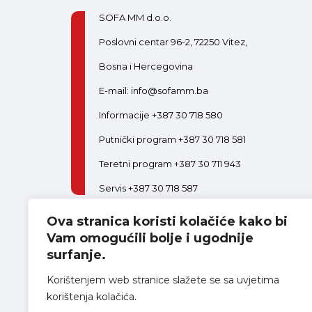
SOFA MM d.o.o.
Poslovni centar 96-2, 72250 Vitez,
Bosna i Hercegovina
E-mail: info@sofamm.ba
Informacije +387 30 718 580
Putnički program +387 30 718 581
Teretni program +387 30 711 943
Servis +387 30 718 587
Ova stranica koristi kolačiće kako bi
PON-PET:
08:00-16:30
SUB:
08:00-14:00
Postani dio tima
Vam omogućili bolje i ugodnije
surfanje.
Korištenjem web stranice slažete se sa uvjetima
korištenja kolačića.