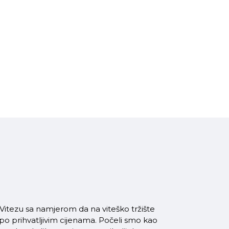
itezu sa namjerom da na viteško tržište
 po prihvatljivim cijenama. Počeli smo kao