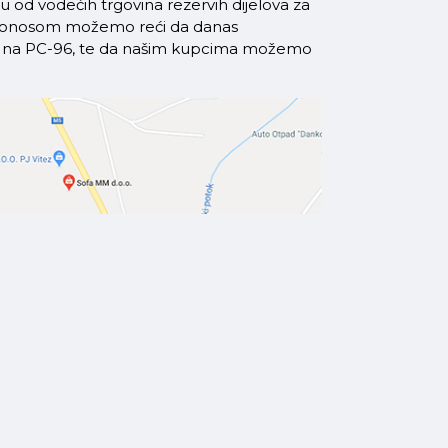
od vodećih trgovina rezervih dijelova za
a ponosom možemo reći da danas
azi na PC-96, te da našim kupcima možemo