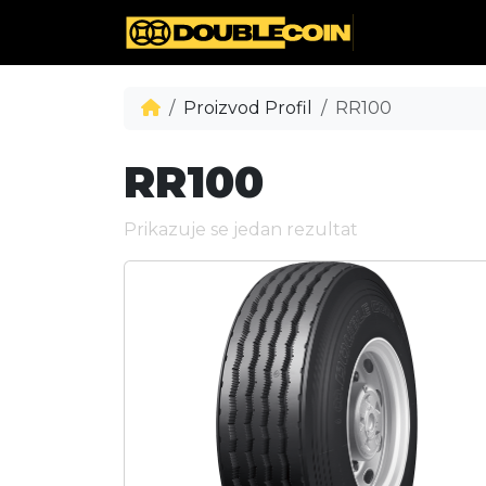
Proizvod Profil
RR100
RR100
Prikazuje se jedan rezultat