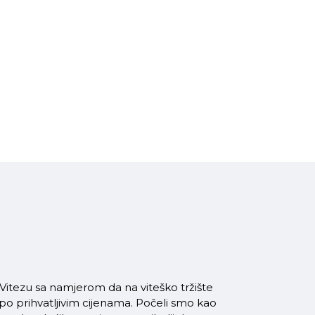
itezu sa namjerom da na viteško tržište
 po prihvatljivim cijenama. Počeli smo kao