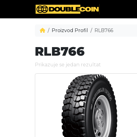
Proizvod Profil
RLB766
RLB766
Prikazuje se jedan rezultat