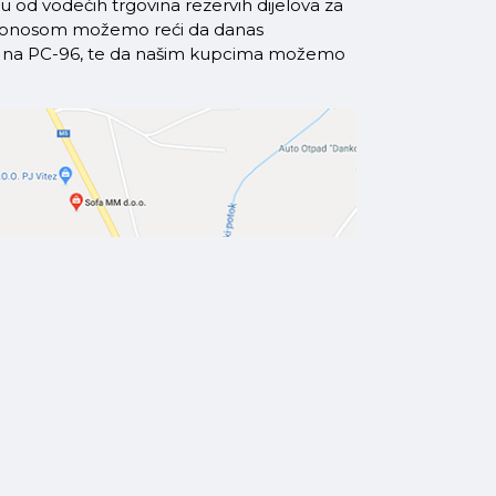
od vodećih trgovina rezervih dijelova za
a ponosom možemo reći da danas
azi na PC-96, te da našim kupcima možemo