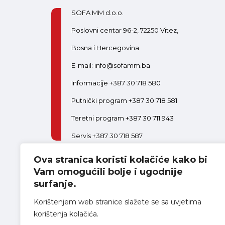
SOFA MM d.o.o.
Poslovni centar 96-2, 72250 Vitez,
Bosna i Hercegovina
E-mail: info@sofamm.ba
Informacije +387 30 718 580
Putnički program +387 30 718 581
Teretni program +387 30 711 943
Servis +387 30 718 587
Ova stranica koristi kolačiće kako bi
PON-PET:
08:00-16:30
SUB:
08:00-14:00
Postani dio tima
Vam omogućili bolje i ugodnije
surfanje.
Korištenjem web stranice slažete se sa uvjetima
korištenja kolačića.