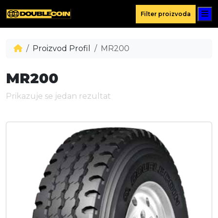
M
Filter proizvoda
Proizvod Profil
MR200
MR200
Prikazuje se jedan rezultat