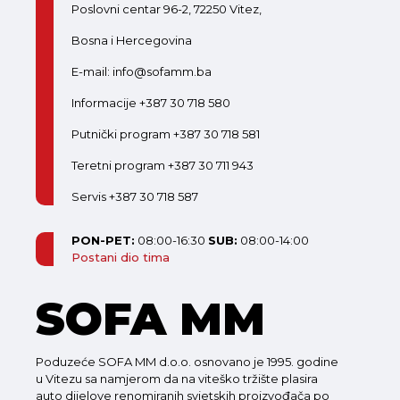
Poslovni centar 96-2, 72250 Vitez,
Bosna i Hercegovina
E-mail: info@sofamm.ba
Informacije +387 30 718 580
Putnički program +387 30 718 581
Teretni program +387 30 711 943
Servis +387 30 718 587
PON-PET:
08:00-16:30
SUB:
08:00-14:00
Postani dio tima
SOFA MM
Poduzeće SOFA MM d.o.o. osnovano je 1995. godine
u Vitezu sa namjerom da na viteško tržište plasira
auto dijelove renomiranih svjetskih proizvođača po