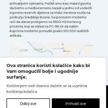
prihvatljivim cijenama. Počeli smo kao mala trgovina
da bismo u međuvremenu narasli u jednu od vodećih
trgovina rezervih dijelova za mala i teretna vozila na
području Središnje Bosne. Sa ponosom možemo
reći da danas poslujemo na 6500 m2 korisnog
prostora, koji se nalazi na PC-96, te da našim
kupcima možemo ponuditi preko 100.000 različitih
artikala...
Ova stranica koristi kolačiće kako bi
Vam omogućili bolje i ugodnije
Pronađite nas na karti
surfanje.
Korištenjem web stranice slažete se sa uvjetima
korištenja kolačića.
Sva prava pridržana
Politika o kolačićima
Pravila o zaštiti
privatnosti
Uvjeti korištenja
Odbij sve
Prihvati sve