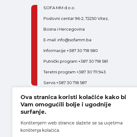
SOFA MM d.o.o.
Poslovni centar 96-2, 72250 Vitez,
Bosna i Hercegovina
E-mail: info@sofamm.ba
Informacije +387 30 718 580
Putnički program +387 30 718 581
Teretni program +387 30 711 943
Servis +387 30 718 587
Ova stranica koristi kolačiće kako bi
PON-PET:
08:00-16:30
SUB:
08:00-14:00
Postani dio tima
Vam omogućili bolje i ugodnije
surfanje.
Korištenjem web stranice slažete se sa uvjetima
korištenja kolačića.