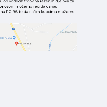
od vodećih trgovina rezervih dijelova za
a ponosom možemo reći da danas
azi na PC-96, te da našim kupcima možemo