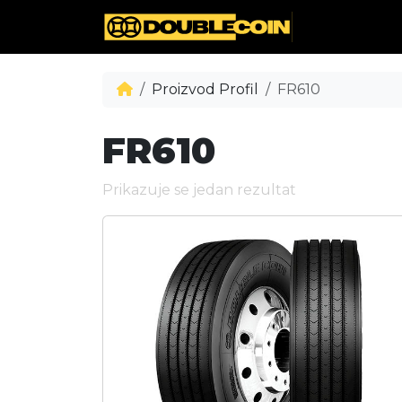
Proizvod Profil
FR610
FR610
Prikazuje se jedan rezultat