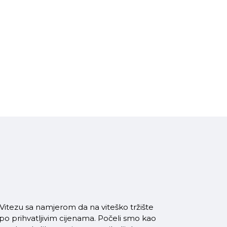
itezu sa namjerom da na viteško tržište
 po prihvatljivim cijenama. Počeli smo kao