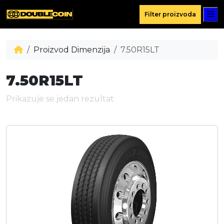
M
Filter proizvoda
Proizvod Dimenzija
7.50R15LT
7.50R15LT
Prikazuje se jedan rezultat