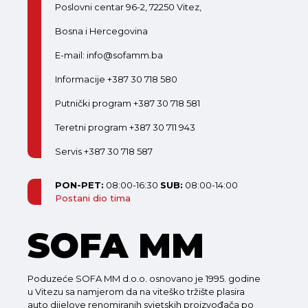
Poslovni centar 96-2, 72250 Vitez,
Bosna i Hercegovina
E-mail: info@sofamm.ba
Informacije +387 30 718 580
Putnički program +387 30 718 581
Teretni program +387 30 711 943
Servis +387 30 718 587
PON-PET:
08:00-16:30
SUB:
08:00-14:00
Postani dio tima
SOFA MM
Poduzeće SOFA MM d.o.o. osnovano je 1995. godine
u Vitezu sa namjerom da na viteško tržište plasira
auto dijelove renomiranih svjetskih proizvođača po