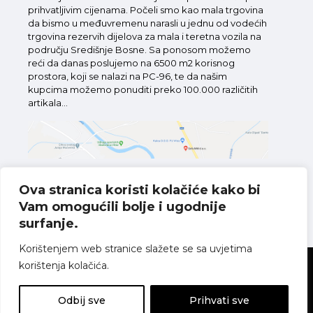
prihvatljivim cijenama. Počeli smo kao mala trgovina
da bismo u međuvremenu narasli u jednu od vodećih
trgovina rezervih dijelova za mala i teretna vozila na
području Središnje Bosne. Sa ponosom možemo
reći da danas poslujemo na 6500 m2 korisnog
prostora, koji se nalazi na PC-96, te da našim
kupcima možemo ponuditi preko 100.000 različitih
artikala...
Ova stranica koristi kolačiće kako bi
Vam omogućili bolje i ugodnije
Pronađite nas na karti
surfanje.
Korištenjem web stranice slažete se sa uvjetima
korištenja kolačića.
Sva prava pridržana
Politika o kolačićima
Pravila o zaštiti
privatnosti
Uvjeti korištenja
Odbij sve
Prihvati sve