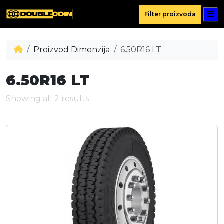
M
Filter proizvoda
Proizvod Dimenzija
6.50R16 LT
6.50R16 LT
Showing all 2 results