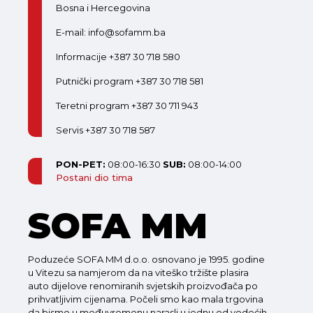
Bosna i Hercegovina
E-mail: info@sofamm.ba
Informacije +387 30 718 580
Putnički program +387 30 718 581
Teretni program +387 30 711 943
Servis +387 30 718 587
PON-PET:
08:00-16:30
SUB:
08:00-14:00
Postani dio tima
SOFA MM
Poduzeće SOFA MM d.o.o. osnovano je 1995. godine
u Vitezu sa namjerom da na viteško tržište plasira
auto dijelove renomiranih svjetskih proizvođača po
prihvatljivim cijenama. Počeli smo kao mala trgovina
da bismo u međuvremenu narasli u jednu od vodećih