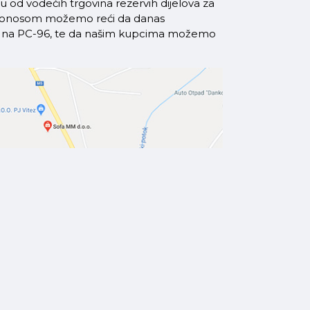
od vodećih trgovina rezervih dijelova za
a ponosom možemo reći da danas
azi na PC-96, te da našim kupcima možemo