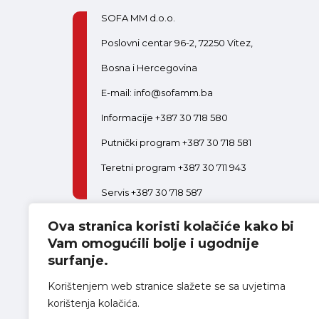
SOFA MM d.o.o.
Poslovni centar 96-2, 72250 Vitez,
Bosna i Hercegovina
E-mail: info@sofamm.ba
Informacije +387 30 718 580
Putnički program +387 30 718 581
Teretni program +387 30 711 943
Servis +387 30 718 587
Ova stranica koristi kolačiće kako bi
PON-PET:
08:00-16:30
SUB:
08:00-14:00
Postani dio tima
Vam omogućili bolje i ugodnije
surfanje.
Korištenjem web stranice slažete se sa uvjetima
korištenja kolačića.