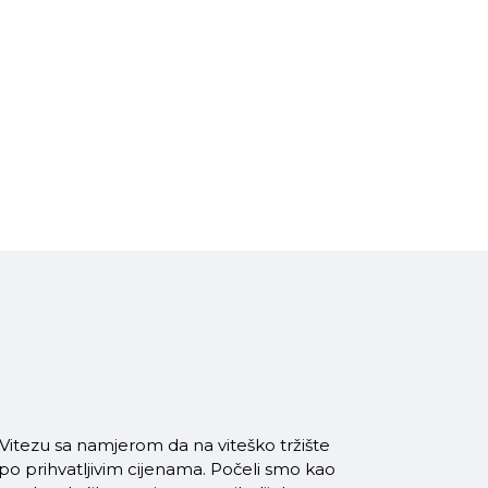
itezu sa namjerom da na viteško tržište
 po prihvatljivim cijenama. Počeli smo kao