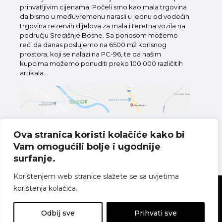
prihvatljivim cijenama. Počeli smo kao mala trgovina
da bismo u međuvremenu narasli u jednu od vodećih
trgovina rezervih dijelova za mala i teretna vozila na
području Središnje Bosne. Sa ponosom možemo
reći da danas poslujemo na 6500 m2 korisnog
prostora, koji se nalazi na PC-96, te da našim
kupcima možemo ponuditi preko 100.000 različitih
artikala...
Ova stranica koristi kolačiće kako bi
Vam omogućili bolje i ugodnije
Pronađite nas na karti
surfanje.
Korištenjem web stranice slažete se sa uvjetima
korištenja kolačića.
Sva prava pridržana
Politika o kolačićima
Pravila o zaštiti
privatnosti
Uvjeti korištenja
Odbij sve
Prihvati sve