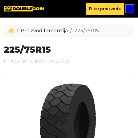
M
Filter proizvoda
Proizvod Dimenzija
225/75R15
225/75R15
Prikazuje se jedan rezultat