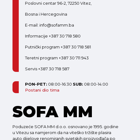
Poslovni centar 96-2, 72250 Vitez,
Bosna i Hercegovina
E-mail: info@sofamm.ba
Informacije +387 30 718 580
Putnički program +387 30 718 581
Teretni program +387 30 711 943
Servis +387 30 718 587
PON-PET:
08:00-16:30
SUB:
08:00-14:00
Postani dio tima
SOFA MM
Poduzeće SOFA MM d.o.o. osnovano je 1995. godine
u Vitezu sa namjerom da na viteško tržište plasira
auto dijelove renomiranih svjetskih proizvođača po