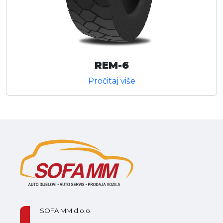
REM-6
Pročitaj više
SOFA MM d.o.o.